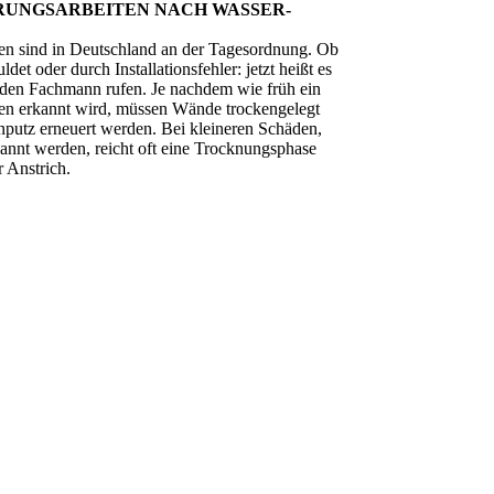
RUNGS­ARBEITEN NACH WASSER­
n sind in Deutschland an der Tagesordnung. Ob
uldet oder durch Installationsfehler: jetzt heißt es
den Fachmann rufen. Je nachdem wie früh ein
en erkannt wird, müssen Wände trockengelegt
nputz erneuert werden. Bei kleineren Schäden,
rkannt werden, reicht oft eine Trocknungsphase
r Anstrich.