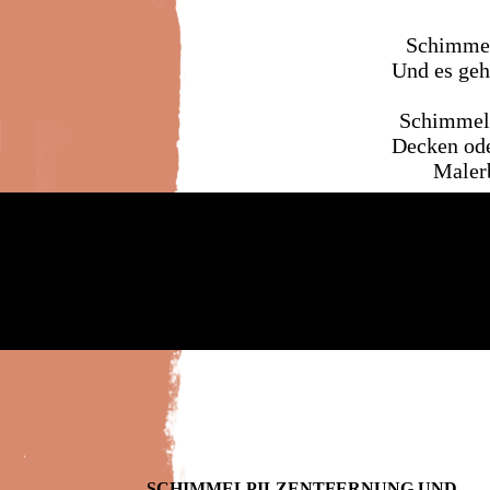
Schimmel
Und es geh
Schimmelp
Decken ode
Malerb
SCHIMMEL­PILZ­ENTFERNUNG UND