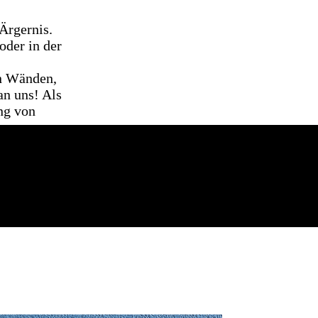
Ärgernis.
der in der
n Wänden,
an uns! Als
ng von