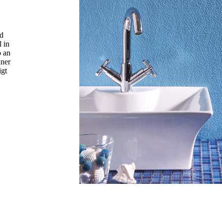
ld
 in
o an
iner
igt