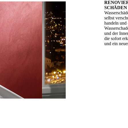
RENO­VIE
SCHÄDEN
Wasserschäde
selbst versch
handeln und 
Wasserschad
und der Inne
die sofort e
und ein neue